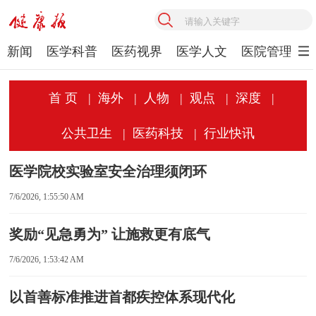
新闻
医学科普
医药视界
医学人文
医院管理
首 页
|
海外
|
人物
|
观点
|
深度
|
公共卫生
|
医药科技
|
行业快讯
医学院校实验室安全治理须闭环
7/6/2026, 1:55:50 AM
奖励“见急勇为” 让施救更有底气
7/6/2026, 1:53:42 AM
以首善标准推进首都疾控体系现代化