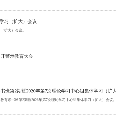
体学习（扩大）会议
习（扩大）会议。
召开警示教育大会
班第2期暨2026年第7次理论学习中心组集体学习（扩
教育读书班第2期暨2026年第7次理论学习中心组集体学习（扩大）会议