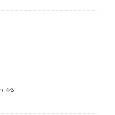
大）会议
。