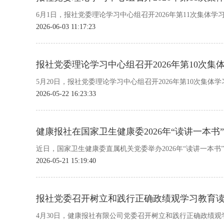
6月1日，报社党委理论学习中心组召开2026年第11次集体
2026-06-03 11:17:23
报社党委理论学习中心组召开2026年第10次集
5月20日，报社党委理论学习中心组召开2026年第10次集体
2026-05-22 16:23:33
健康报社在国家卫生健康委2026年“读讲一本
近日，国家卫生健康委直属机关党委举办2026年“读讲一本
2026-05-21 15:19:40
报社党委召开树立和践行正确政绩观学习教育读书
4月30日，健康报社有限公司党委召开树立和践行正确政绩观