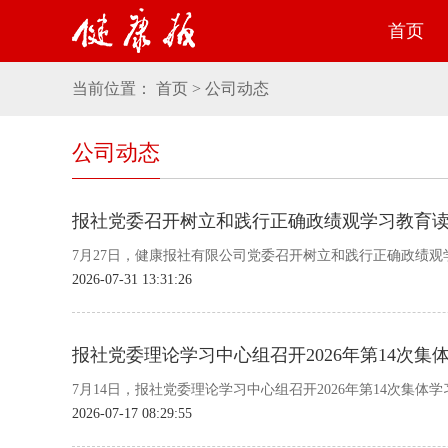
首页
当前位置：
首页
>
公司动态
公司动态
报社党委召开树立和践行正确政绩观学习教育读书
7月27日，健康报社有限公司党委召开树立和践行正确政绩观学
2026-07-31 13:31:26
报社党委理论学习中心组召开2026年第14次集
7月14日，报社党委理论学习中心组召开2026年第14次集
2026-07-17 08:29:55